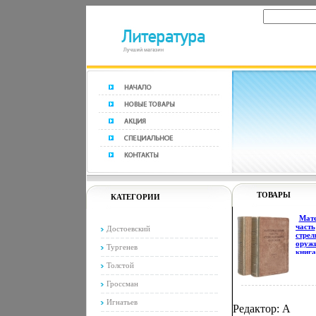
ТОВАРЫ
КАТЕГОРИИ
Мат
часть
Достоевский
стрел
оружи
Тургенев
книга
Анти
Толстой
издан
Сохра
Гроссман
Хоро
Издат
Игнатьев
Оборо
Редактор: А
1949 