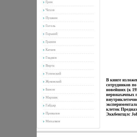
Грин
Чехов
Пушкин
Гоголь
Горький
Гранин
Катаев
Гладков
Вирта
Успенский
В книге изложе
Жуковский
сотрудников по
Бажов
новейших (к 19
нервнахачпых п
Маршак
внутриклеточн
эксперименталь
Гайдар
клеток Предназ
Привалов
Эккбенгщлс Joh
Михалков