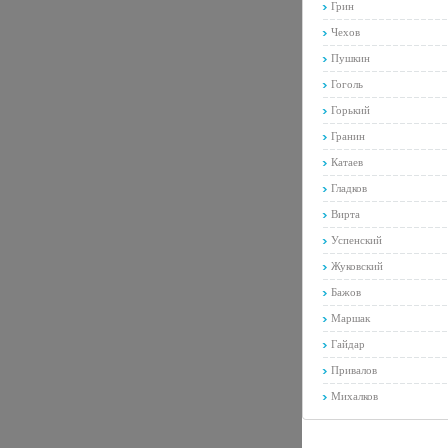
Грин
Чехов
Пушкин
Гоголь
Горький
Гранин
Катаев
Гладков
Вирта
Успенский
Жуковский
Бажов
Маршак
Гайдар
Привалов
Михалков