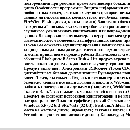
посторонними при ремонте, краже компьютера боэдхили
диска Особенности программы: Защита информации от 
любопытных коллег, системных администраторов, незва
данных на персональных компьютерах, ноутбуках, внеш
FireWire, Flash - диски, карты памяти) Защита от сбоев
"секретным" диском, включая перебои электропитания
случайного/умышленного уничтожения или поврежден
данных Блокирование компьютера в перерывах между р
автоматическое отключение зашифрованных дисков при
eToken Возможность администрирования компьютера без
защищенным данным даже для системного администратор
изменит привычного порядка работы Использовать его т
обычный Flash-диск В Secret Disk 4 Lite предусмотрена 
восстановления доступа к данным в случае утери или 
Продукт включает: Электронный USB-ключ eToken CD
дистрибутивом бсюаюи документацией Руководство пол
ключ eToken, вы можете: Входить в компьютер и в сеть
безопасно хранить все ваши логины и пароли к Web-сай
работать с электронными деньгами (например, WebMone
"клиент-банк", системами сдачи налоговой отчетности
Продукт не содержит встроенной криптографии и не име
распространение Язык интерфейса: русский Системные 
Windows XP (32 bit) SP2/Vista (32 bit); Pentium/Athlon; 
места на жестком диске; Видеокарта; Звуковая карта; 
Устройство для чтения компакт-дисков; Клавиатура; 