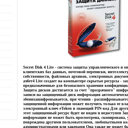
Secret Disk 4 Lite - система защиты управленческого и о
клиентских баз данных, почтовой переписки, интеллект
собственности, файловых архивов, электронных документ
ахбет4 Lite создает на компьютере скрытые ресурсы - 
предназначенные для безопасного хранения конфиденц
Защита дисков достигается за счет "прозрачного" шифр
записи на защищенный диск информация автоматическ
збеннхашифровывается, при чтении - расшифровываетс
защищенной информации может получить только ее вл
электронный ключ eToken и знающий PIN-код Для друг
этот защищенный ресурс будет не виден и недоступен З
информация не может быть просмотрена, скопирована,
повреждена другими пользователями, любопытными ко
администраторами или хакерами Она также не может б