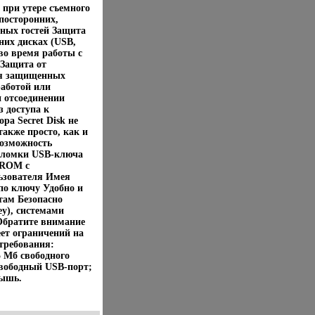
 при утере съемного
посторонних,
ных гостей Защита
них дисках (USB,
 во время работы с
 Защита от
ия защищенных
аботой или
 отсоединении
 доступа к
а Secret Disk не
акже просто, как и
возможность
поломки USB-ключа
-ROM с
ьзователя Имея
 по ключу Удобно и
там Безопасно
y), системами
 Обратите внимание
ет ограничений на
требования:
15 Мб свободного
Свободный USB-порт;
Мышь.