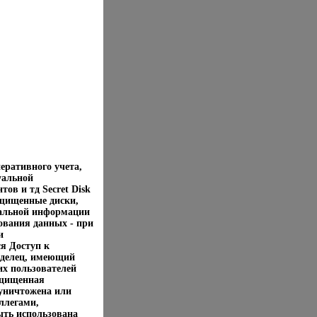
перативного учета,
уальной
ов и тд Secret Disk
защищенные диски,
иальной информации
ования данных - при
и
я Доступ к
аделец, имеющий
их пользователей
ащищенная
 уничтожена или
ллегами,
ыть использована