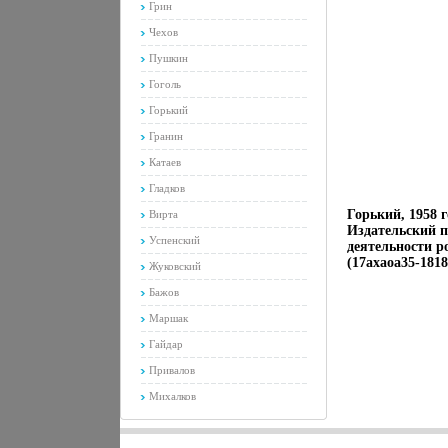
Грин
Чехов
Пушкин
Гоголь
Горький
Гранин
Катаев
Гладков
Горький, 1958 
Вирта
Издательский п
Успенский
деятельности р
(17ахаоа35-181
Жуковский
Бажов
Маршак
Гайдар
Привалов
Михалков