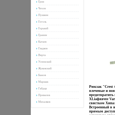
Грин
Чехов
Пушкин
Гоголь
Горький
Гранин
Катаев
Гладков
Вирта
Успенский
Жуковский
Бажов
Маршак
Рюкзак "Crest 
Гайдар
плечевые и поя
предотвратить
Привалов
XLiафяячte Var
Михалков
свистком Хипа
Встроенный в н
прямым доступ