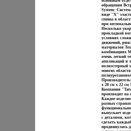
основным отдел
обращения Встр
System: Систем
виде "Х" эласт
спины в област
при оптимально
Несколько уко
прокладкой вог
условиях сложн
движений, рюкз
материалов Tex
комбинациях Ма
очень легкий т
аппликаций и л
полиэстерный м
многих област
полиуретаново
Производитель:
x 28 см x 22 см
Компания "Tat
производит на 
Каждое изделие
разных странах
функциональное
выпускает изде
с деталями, ко
сделать кажды
продвинулась д