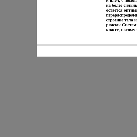
и плеч, с помо
на более сильн
остается оптим
перераспределе
строение тела 
рюкзак Систем
классе, потому