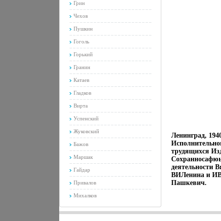
Грин
Чехов
Пушкин
Гоголь
Горький
Гранин
Катаев
Гладков
Вирта
Успенский
Жуковский
Ленинград, 194
Исполнительног
Бажов
трудящихся Из
Маршак
Сохранносафюь
деятельности В
Гайдар
ВИЛенина и ИВ
Пашкевич.
Привалов
Михалков