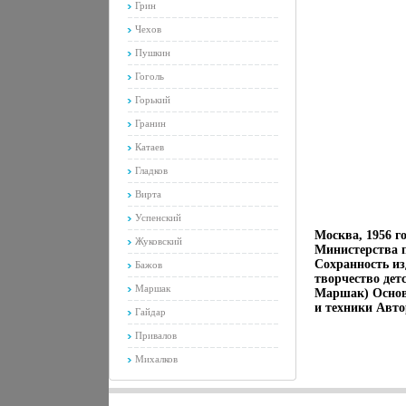
Грин
Чехов
Пушкин
Гоголь
Горький
Гранин
Катаев
Гладков
Вирта
Успенский
Москва, 1956 г
Жуковский
Министерства 
Сохранность из
Бажов
творчество де
Маршак
Маршак) Основ
и техники Авто
Гайдар
Привалов
Михалков