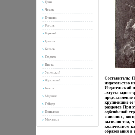
Грин
Чехов
Пушкин
Гоголь
Горький
Гранин
Катаев
Гладков
Вирта
Успенский
Составитель: П
Жуковский
издательство и
Издательский 
Бажов
ахгусзападноев
Маршак
представление 
крупнейшие ее 
Гайдар
разделов При э
Привалов
одбепбыной стр
живопись, восп
Михалков
вызвано тем, 
количеством ка
образования в 