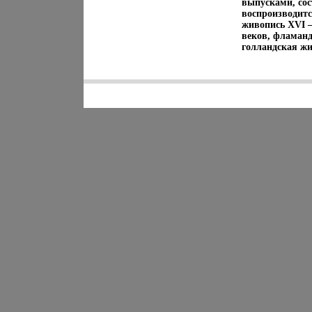
выпусками, со
воспроизводитс
живопись XVI 
веков, фламанд
голландская ж