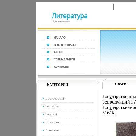
ТОВАРЫ
КАТЕГОРИИ
Государственн
Достоевский
репродукций I 
Тургенев
Государственное
5161k.
Толстой
Гроссман
Игнатьев