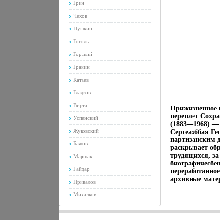
Грин
Чехов
Пушкин
Гоголь
Горький
Гранин
Катаев
Гладков
Вирта
Прижизненное и
переплет Сохр
Успенский
(1883—1968) —
Жуковский
Сергеахббая Ге
партизанским д
Бажов
раскрывает обр
трудящихся, з
Маршак
биографичесбен
Гайдар
переработанное
архивные мате
Привалов
Михалков