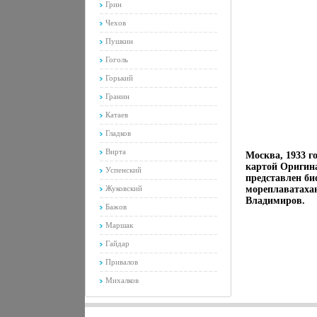
Грин
Чехов
Пушкин
Гоголь
Горький
Гранин
Катаев
Гладков
Вирта
Москва, 1933 г
картой Оригин
Успенский
представлен би
Жуковский
мореплаватахаю
Владимиров.
Бажов
Маршак
Гайдар
Привалов
Михалков