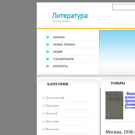
ТОВАРЫ
КАТЕГОРИИ
Фило
тетрад
Достоевский
Автор
сборн
Тургенев
Букини
издани
Толстой
Сохра
Хорош
Гроссман
Издате
Издате
Игнатьев
полити
Москва, 1936 
литера