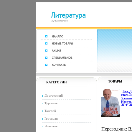
ТОВАРЫ
КАТЕГОРИИ
Как Д
стал Д
Достоевский
Уэлче
Издате
Тургенев
АСТ, А
Москва
Толстой
Тверд
перепле
Гроссман
стр ISB
17-055
Игнатьев
978-5-
Переводчик: В
9815-8