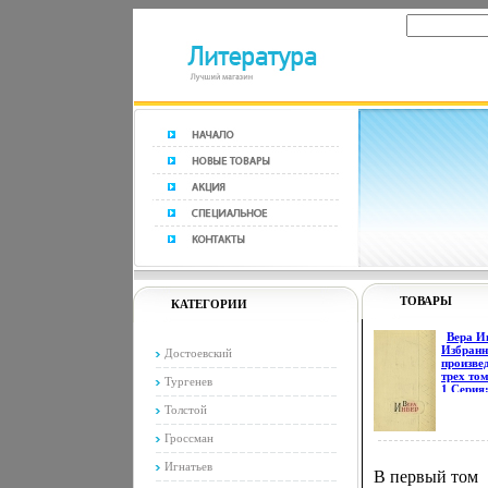
ТОВАРЫ
КАТЕГОРИИ
Вера И
Избран
Достоевский
произве
трех то
Тургенев
1 Серия
Инбер
Толстой
Избран
произве
Гроссман
трех то
11521k.
Игнатьев
В первый том